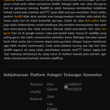
gacor untuk anda dalam permainan slot88. Sebagai salah satu situs slot gacor
hari ini gampang menang, Raja88 jp selalu berupaya memberikan kelebihan
terbaik untuk para member slot777 yang telah percaya mendaftar. Kami selaku
partner
slot88
tidak akan pernah mau mengecewakan member setia sebab jika
tanpa anda hari ini, Kami bukanlah apa-apa. Selain itu situs
slot online
kami
juga selalu berkomitmen untuk membayar jika member menang besar dan anda
bisa mencobanya jika tidak percaya. Banyak sekali pencahrian link situs
slot
gacor
hari ini di google namun coba percayalah kalau hanya di raja88jp yang
paling gacor dan selalu menurunkan perkalian besar. Berbagai transaksi seperti
bank lokal, pulsa dan e-money dapat anda gunakan dengan tujuan membantu
agar lebih mudah bertransaksi. Coba anda pikirkan kurang apa lagi dari situs
slot88 segacor ini yang selalu prioritaskan pemain slot777 dalam segala hal.
Tapi memang seharusnya itu yang harus di berikan kepada para pemain agar
selalu merasa puas bermain bersama raja88 jp.
Kebijaksanaan
Platform
Kategori
Dukungan
Komunitas
Promosi
Hot
+628137
Games
6972022
Loyalty
Slots
Referral
Live
Casino