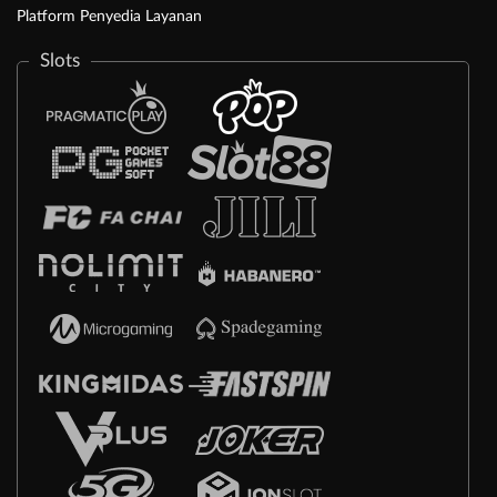
Platform Penyedia Layanan
Slots