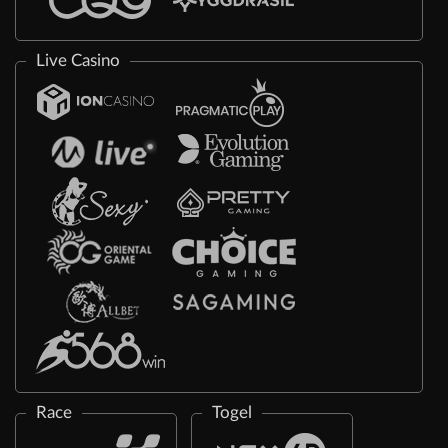
Live Casino
Race
Togel