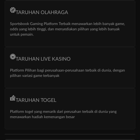
TARUHAN OLAHRAGA
Sportsbook Gaming Platform Terbaik menawarkan lebih banyak game,
odds yang lebih tinggi, dan menyediakan pilihan yang lebih banyak
untuk pemain.
TARUHAN LIVE KASINO
Platform Pilihan bagi perusahaan-perusahaan terbaik di dunia, dengan
pilihan variasi game terbanyak
TARUHAN TOGEL
Platform togel yang menarik dari perusahan terbaik di dunia yang
menawarkan hadiah kemenangan besar