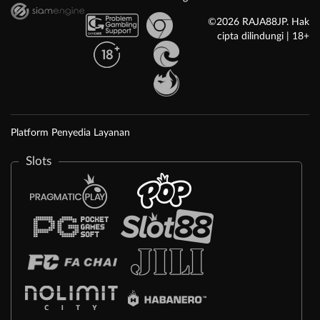
©2026 RAJA88JP. Hak
cipta dilindungi | 18+
Platform Penyedia Layanan
Slots