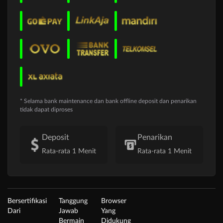
* Selama bank maintenance dan bank offline deposit dan penarikan
tidak dapat diproses
Deposit
Penarikan
Rata-rata 1 Menit
Rata-rata 1 Menit
Bersertifikasi
Tanggung
Browser
Dari
Jawab
Yang
Bermain
Didukung