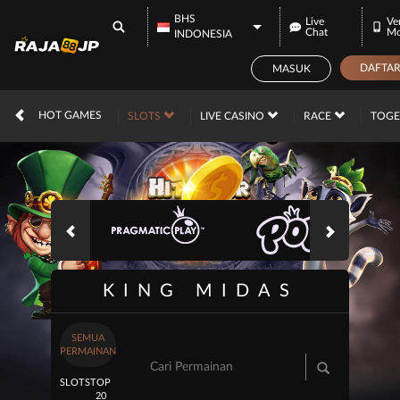
BHS
Live
Ve
Chat
Mo
INDONESIA
DAFTA
MASUK
IDR
12,671,656,
HOT GAMES
SLOTS
LIVE CASINO
RACE
TOG
KING MIDAS
SEMUA
PERMAINAN
SLOTS
TOP
20