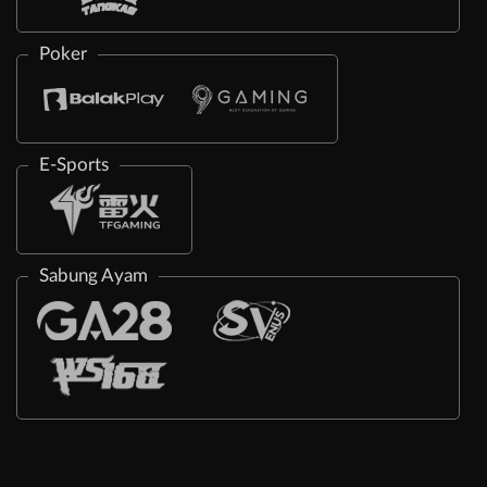
Poker
E-Sports
Sabung Ayam