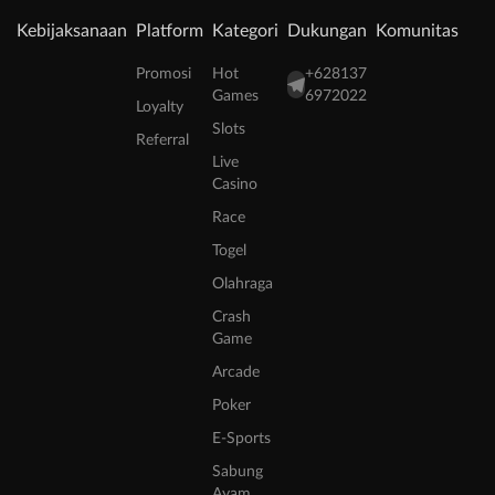
Kebijaksanaan
Platform
Kategori
Dukungan
Komunitas
Promosi
Hot
+628137
Games
6972022
Loyalty
Slots
Referral
Live
Casino
Race
Togel
Olahraga
Crash
Game
Arcade
Poker
E-Sports
Sabung
Ayam