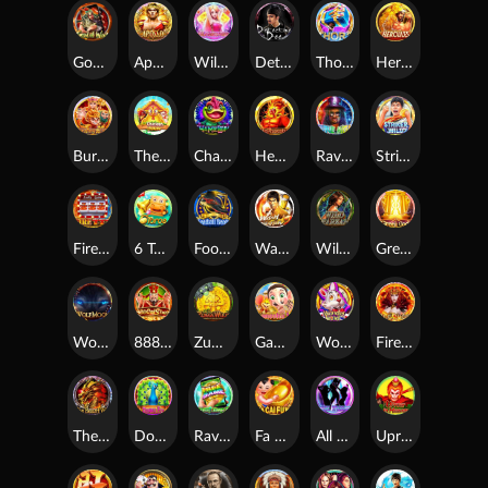
God of War M
Apollo
Wild Disco Night
Detective Dee
Thor 2
Hercules
Burning Xi-You
The Chicken House
Chameleon
Hephaestus
Rave High
Striker WILD
Fire777
6 Toros
Football Boots
Watah Master 2
Wild Tarzan
Greek Gods
Wolf Moon
888 Cai Shen
Zuma Wild
Ganesha Jr.
Wonderland
Fire Queen
The Beast War
Double Fly
Rave Jump 2 M
Fa Cai Fu Wa
All Wilds
Uproar In Heaven