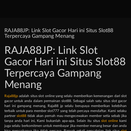
RAJA88JP: Link Slot Gacor Hari ini Situs Slot88
Terpercaya Gampang Menang
RAJA88JP: Link Slot
Gacor Hari ini Situs Slot88
Terpercaya Gampang
Menang
Raja88jp
adalah situs slot online yang selalu memberikan kemenangan dari slot
gacor untuk anda dalam permainan slot88. Sebagai salah satu situs slot gacor
hari ini gampang menang, Raja88 jp selalu berupaya memberikan kelebihan
terbaik untuk para member slot777 yang telah percaya mendaftar. Kami selaku
partner
slot88
tidak akan pernah mau mengecewakan member setia sebab jika
tanpa anda hari ini, Kami bukanlah apa-apa. Selain itu situs
slot online
kami
juga selalu berkomitmen untuk membayar jika member menang besar dan anda
bisa mencobanya jika tidak percaya. Banyak sekali pencahrian link situs
slot