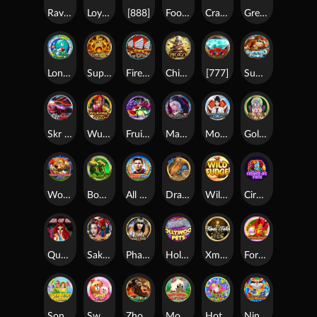
Rave Jump 2
Loy Krathong
[888]
Football Fever M
Crazy Nuozha
Great Lion
Lonely Planet
Super5
Fire Chibi 2
Chicago II
[777]
Summer Mood
Skr Skr
WuKong&Peaches
Fruit King II
Magic World
Monkey Office Legend
Golden Mayan
World Cup Russia 2018
Boots Of Luck
All Star Team
Dragon Hunters
Wild Fudge
Cirque de fous
Queen Of Dead
Sakura Legend
Pharaoh's Gold
Hollywood Pets
Xmas Tales
Fortune Dragon
Songkran Festival
Sweet POP
ZhongKui
Monster Hunter
Hot Pinatas
Ninja Raccoon